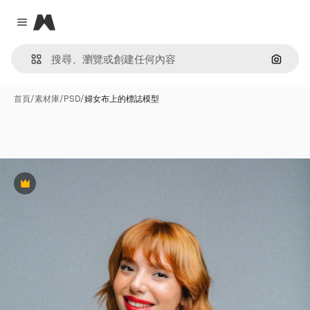
Magnific
Close menu
通過圖
首頁
/
素材庫
/
PSD
/
婦女布上的標誌模型
Premium