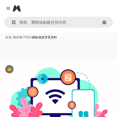
Magnific
Close menu
通過圖
首頁
/
素材庫
/
PSD
/
網絡連接背景資料
Premium