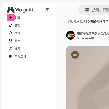
創建
首頁
/
素材庫
/
PSD
/
用作海报传单
首頁
搜尋
用作海报传单演示幻灯片
Superuser91
圖庫
探索
所有工具
Premium