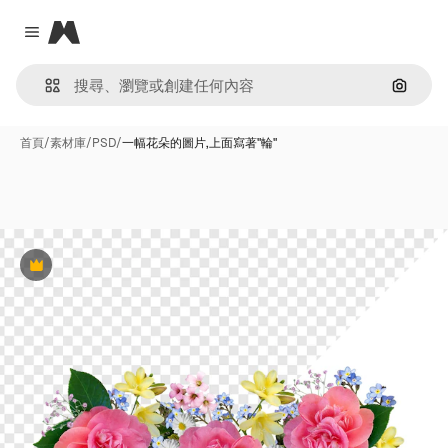
Magnific
Close menu
通過圖
首頁
/
素材庫
/
PSD
/
一幅花朵的圖片,上面寫著"輪"
Premium