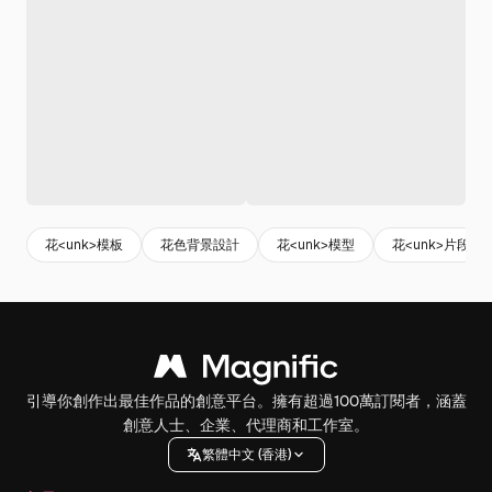
花<unk>模板
花色背景設計
花<unk>模型
花<unk>片段
引導你創作出最佳作品的創意平台。擁有超過100萬訂閱者，涵蓋
創意人士、企業、代理商和工作室。
繁體中文 (香港)