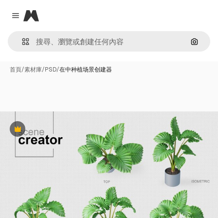
Magnific
Close menu
通過圖
首頁
/
素材庫
/
PSD
/
在中种植场景创建器
Premium