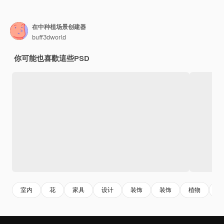
在中种植场景创建器
buff3dworld
你可能也喜歡這些PSD
室内
花
家具
设计
装饰
装饰
植物
现