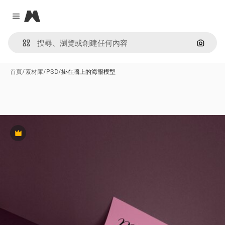
Magnific
Close menu
通過圖
首頁
/
素材庫
/
PSD
/
掛在牆上的海報模型
Premium