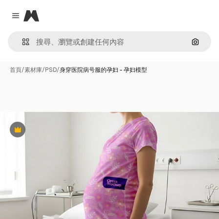
Magnific
Close menu
通過圖
首頁
/
素材庫
/
PSD
/
身穿医院病号服的孕妇 - 孕妇模型
Premium