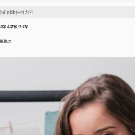
術家拿著模擬框架
擬框架