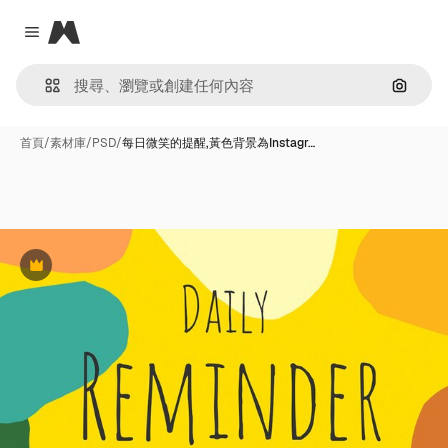
Magnific
Close menu
通過圖
首頁
/
素材庫
/
PSD
/
每日微笑的提醒,黃色背景為Instagr…
Premium