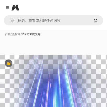
Magnific
Close menu
通過圖
首頁
/
素材庫
/
PSD
/
速度光線
Premium