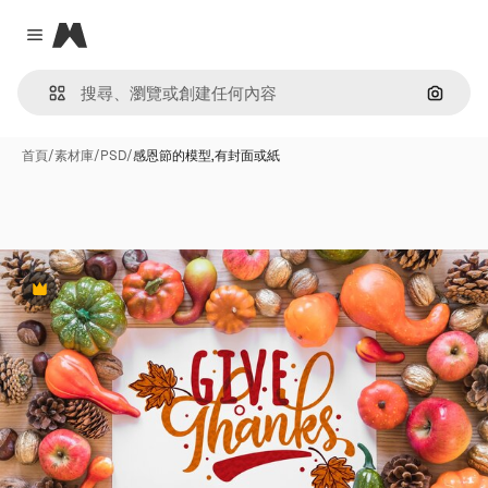
Magnific
Close menu
通過圖
首頁
/
素材庫
/
PSD
/
感恩節的模型,有封面或紙
Premium