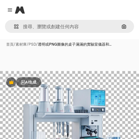
Magnific
Close menu
通過圖
首頁
/
素材庫
/
PSD
/
透明或PNG圖像的桌子滿滿的實驗室儀器和…
AI生成
Premium