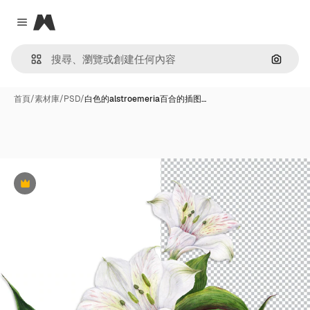
Magnific
Close menu
通過圖
首頁
/
素材庫
/
PSD
/
白色的alstroemeria百合的插图…
Premium