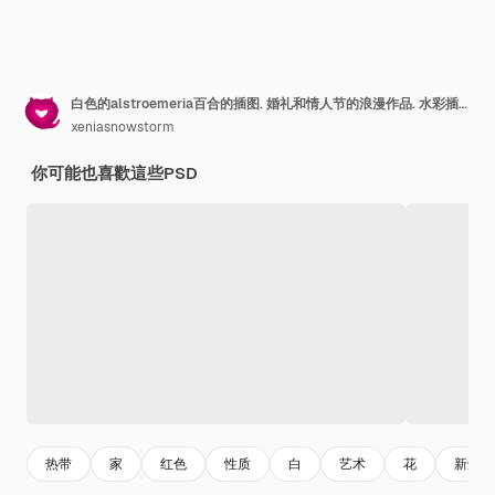
白色的alstroemeria百合的插图. 婚礼和情人节的浪漫作品. 水彩插图,祝贺和邀请的框架
xeniasnowstorm
你可能也喜歡這些PSD
热带
家
红色
性质
白
艺术
花
新鲜