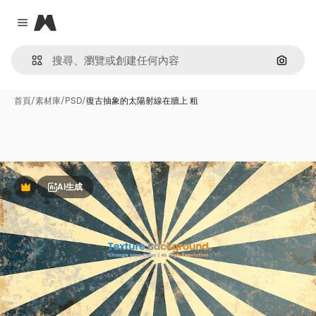
Magnific
Close menu
通過圖
首頁
/
素材庫
/
PSD
/
復古抽象的太陽射線在牆上 粗
AI生成
Premium