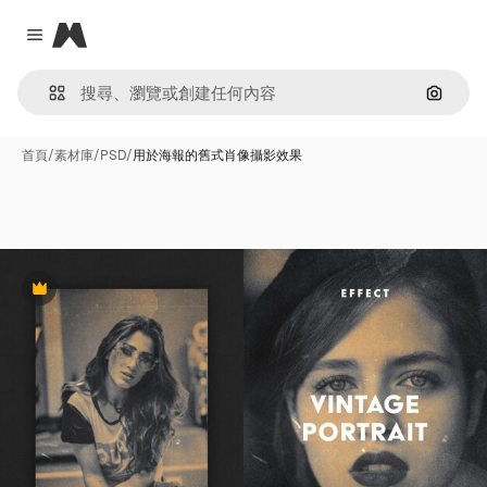
Magnific
Close menu
通過圖
首頁
/
素材庫
/
PSD
/
用於海報的舊式肖像攝影效果
Premium