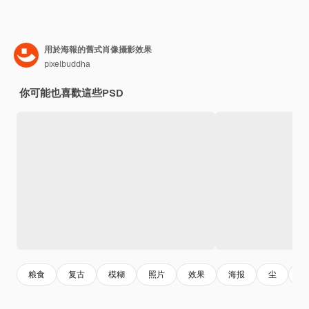
用於海報的舊式肖像攝影效果
pixelbuddha
你可能也喜歡這些PSD
粮食
复古
模糊
照片
效果
海报
尘
怀