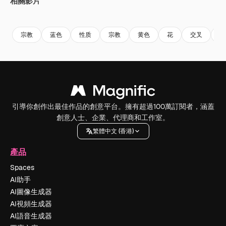
相關影片
Premium
Premium
由AI生成
Premium
Premium
宗教
蓝色
性质
宗教
黄色
花
交叉
优
引導你創作出最佳作品的創意平台。擁有超過100萬訂閱者，涵蓋
創意人士、企業、代理商和工作室。
繁體中文 (香港)
產品
Spaces
AI助手
AI圖像生成器
AI視頻生成器
AI語音生成器