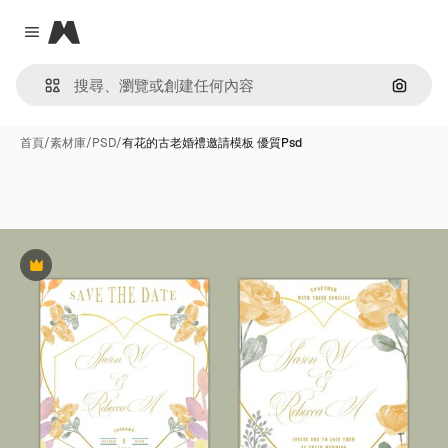
Magnific
Close menu
通過圖
首頁
/
素材庫
/
PSD
/
有花的古老婚禮邀請模板 優質Psd
Premium