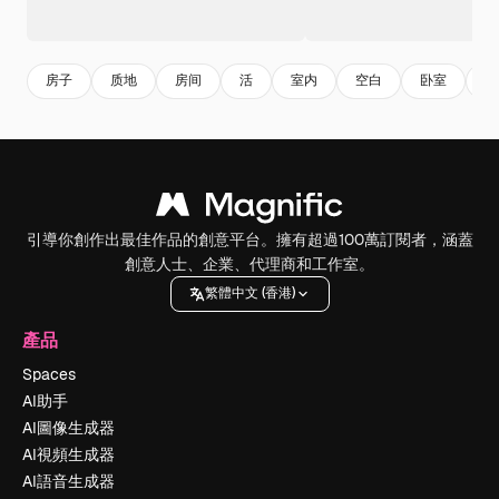
房子
质地
房间
活
室内
空白
卧室
墙
引導你創作出最佳作品的創意平台。擁有超過100萬訂閱者，涵蓋
創意人士、企業、代理商和工作室。
繁體中文 (香港)
產品
Spaces
AI助手
AI圖像生成器
AI視頻生成器
AI語音生成器