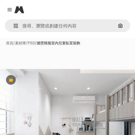
Magnific
Close menu
通過圖
首頁
/
素材庫
/
PSD
/
牆壁模擬室內兒童臥室裝飾
Premium