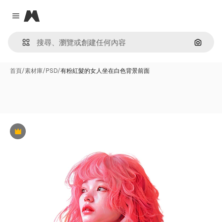
Magnific
Close menu
通過圖
首頁
/
素材庫
/
PSD
/
有粉紅髮的女人坐在白色背景前面
Premium