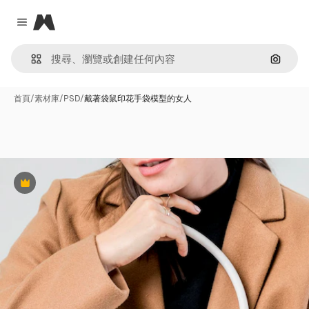
Magnific
Close menu
通過圖
首頁
/
素材庫
/
PSD
/
戴著袋鼠印花手袋模型的女人
Premium