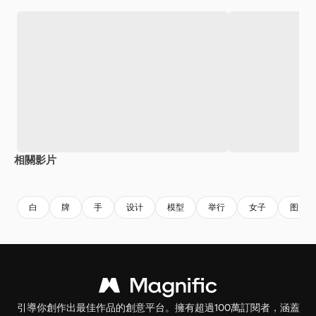
相關影片
Premium
Premium
Premium
Premium
白
牌
手
设计
模型
举行
女子
图形
引導你創作出最佳作品的創意平台。擁有超過100萬訂閱者，涵蓋