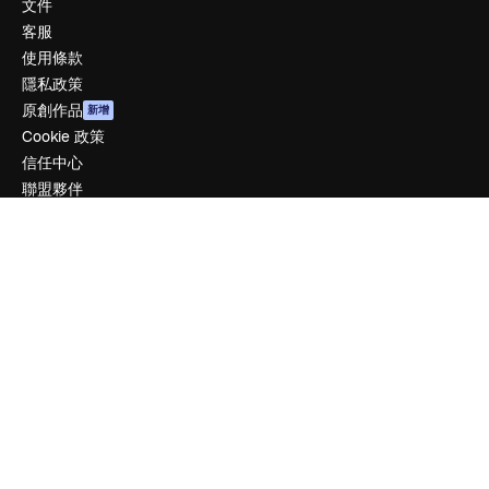
文件
客服
使用條款
隱私政策
原創作品
新增
Cookie 政策
信任中心
聯盟夥伴
企業
公司
定價
關於我們
評論
工作機會
搜索趨勢
博客
聚會活動
Slidesgo