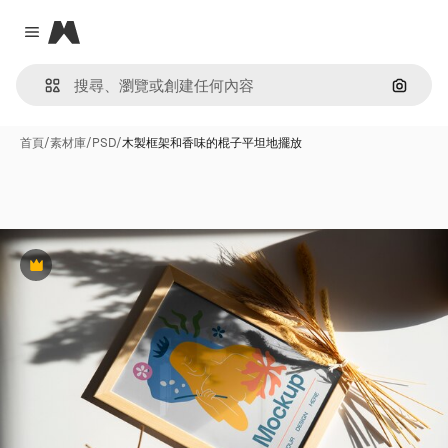
Magnific
Close menu
通過圖
首頁
/
素材庫
/
PSD
/
木製框架和香味的棍子平坦地擺放
Premium