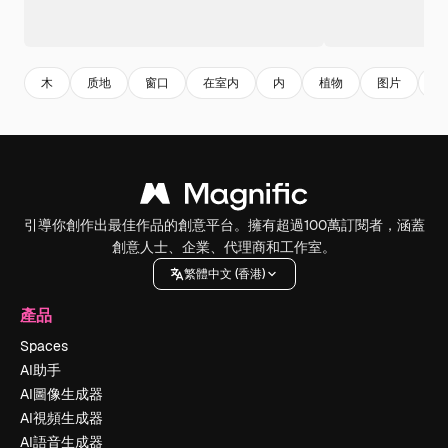
木
质地
窗口
在室内
内
植物
图片
安
引導你創作出最佳作品的創意平台。擁有超過100萬訂閱者，涵蓋
創意人士、企業、代理商和工作室。
繁體中文 (香港)
產品
Spaces
AI助手
AI圖像生成器
AI視頻生成器
AI語音生成器