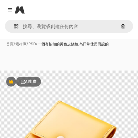
Magnific
Close menu
通過圖
首頁
/
素材庫
/
PSD
/
一個有按扣的黃色皮錢包,為日常使用而設的…
AI生成
Premium