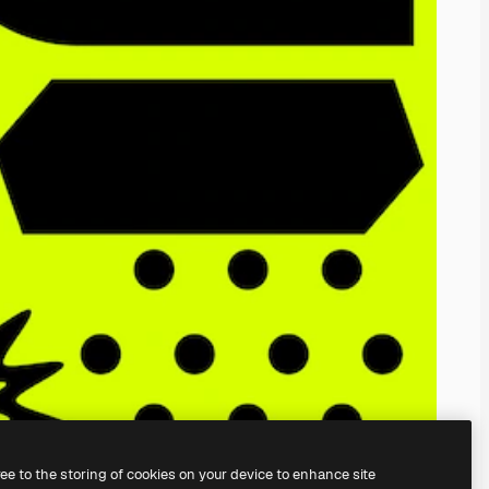
ree to the storing of cookies on your device to enhance site
創建自己的作品。