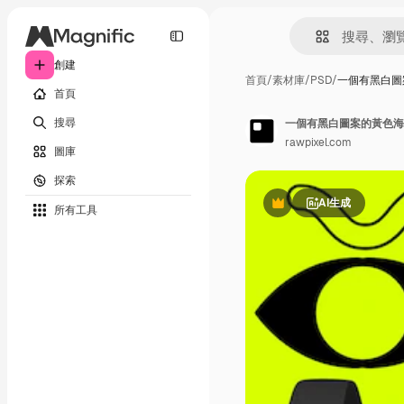
創建
首頁
/
素材庫
/
PSD
/
一個有黑白圖案
首頁
搜尋
一個有黑白圖案的黃色海報
rawpixel.com
圖庫
探索
AI生成
所有工具
Premium