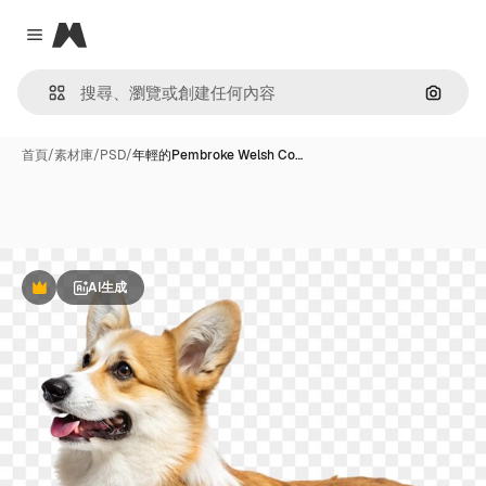
Magnific
Close menu
通過圖
首頁
/
素材庫
/
PSD
/
年輕的Pembroke Welsh Co…
AI生成
Premium