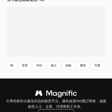
狗
背景
年轻
孤立
动物
透明
可爱
友
引導你創作出最佳作品的創意平台。擁有超過100萬訂閱者，涵蓋
創意人士、企業、代理商和工作室。