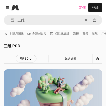
Magnific
定價
登錄
Close menu
清除
通過圖
創建AI圖像
創建AI影片
個性化設計
海报
背景
星球
广
三维 PSD
PSD
過濾器