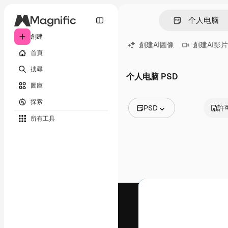
創建
創建AI圖像
創建AI影片
首頁
搜尋
个人电脑 PSD
圖庫
探索
PSD
許
所有工具
所有圖像
矢量
插圖
照片
PSD
模板
模型
視頻
片段
動態圖形
影片範本
圖標
3D模型