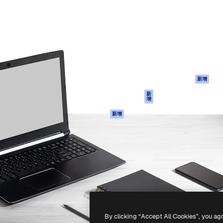
產品
開始使用
佳作品的創意平台。擁有超過
Spaces
Academy
，涵蓋創意人士、企業、代理商
AI助手
文件
AI圖像生成器
客服
港)
AI視頻生成器
使用條款
AI語音生成器
隱私政策
圖庫內容
原創作品
新增
MCP用於
Cookie 政策
新
增
Claude/ChatGPT
信任中心
AI助手
新增
聯盟夥伴
API
企業
流動應用程式
所有Magnific工具
-
2026
Freepik Company S.L.U.
版權所有
.
By clicking “Accept All Cookies”, you ag