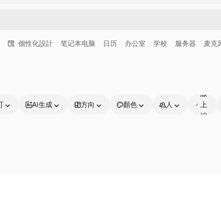
個性化設計
笔记本电脑
日历
办公室
学校
服务器
麦克
可
線
可
AI生成
方向
顏色
人
上
編
輯