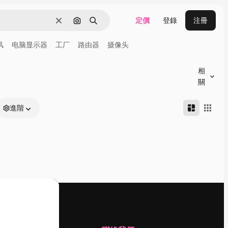
定價
登錄
注冊
清除
通過圖像搜索
搜尋
风
电脑显示器
工厂
路由器
摄像头
相
關
進階