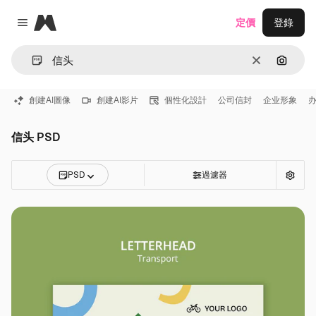
Magnific
定價
登錄
Close menu
清除
通過圖
創建AI圖像
創建AI影片
個性化設計
公司信封
企业形象
信头 PSD
PSD
過濾器