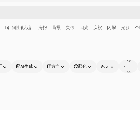
個性化設計
海报
背景
突破
阳光
庆祝
闪耀
光影
圣
可
線
可
AI生成
方向
顏色
人
上
編
輯