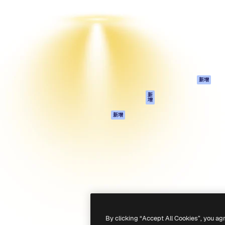
產品
開始使用
佳作品的創意平台。擁有超過
Spaces
Academy
，涵蓋創意人士、企業、代理商
AI助手
文件
AI圖像生成器
客服
港)
AI視頻生成器
使用條款
AI語音生成器
隱私政策
圖庫內容
原創作品
新增
MCP用於
Cookie 政策
新
增
Claude/ChatGPT
信任中心
AI助手
新增
聯盟夥伴
API
企業
流動應用程式
所有Magnific工具
-
2026
Freepik Company S.L.U.
版權所有
.
By clicking “Accept All Cookies”, you ag