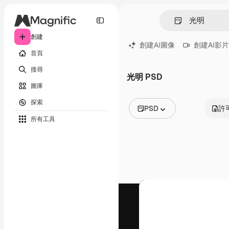
創建
創建AI圖像
創建AI影片
首頁
搜尋
光明 PSD
圖庫
探索
PSD
許
所有工具
所有圖像
矢量
插圖
照片
PSD
模板
模型
視頻
片段
動態圖形
影片範本
圖標
3D模型