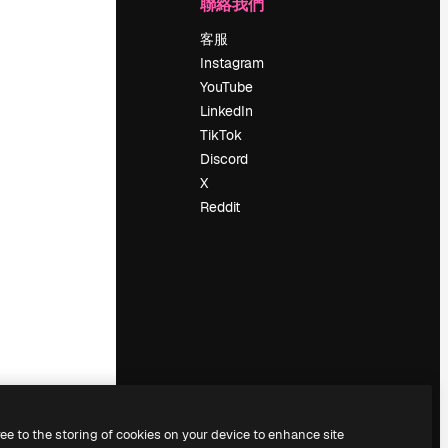
公司
聯絡我們
定價
客服
關於我們
Instagram
評論
YouTube
工作機會
LinkedIn
搜索趨勢
TikTok
博客
Discord
聚會活動
X
Slidesgo
Reddit
出售內容
新聞室
正在尋找
magnific.ai
ree to the storing of cookies on your device to enhance site