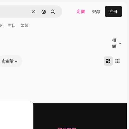
定價
登錄
注冊
清除
通過圖像搜索
搜尋
诞
生日
繁荣
相
關
進階