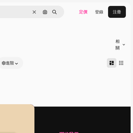
定價
登錄
注冊
清除
通過圖像搜索
搜尋
相
關
進階