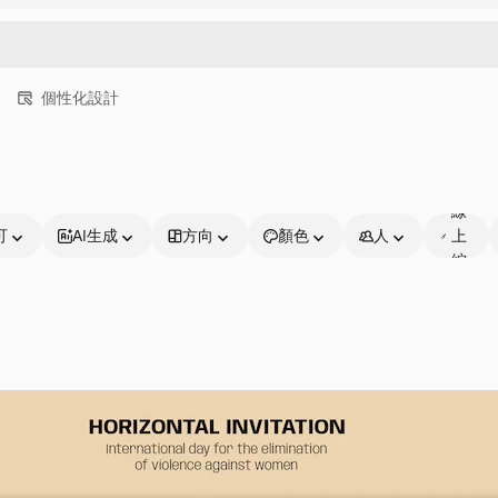
個性化設計
可
線
可
AI生成
方向
顏色
人
上
編
輯