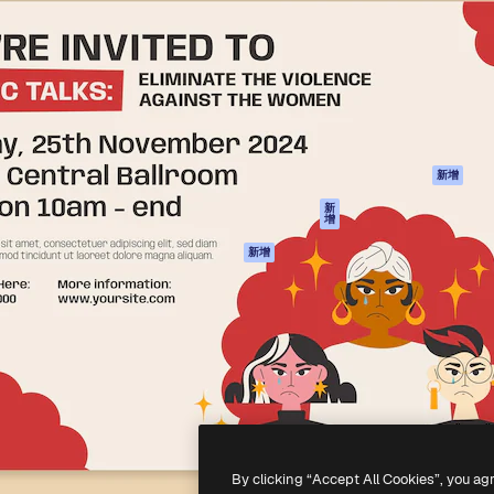
產品
開始使用
佳作品的創意平台。擁有超過
Spaces
Academy
，涵蓋創意人士、企業、代理商
AI助手
文件
AI圖像生成器
客服
港)
AI視頻生成器
使用條款
AI語音生成器
隱私政策
圖庫內容
原創作品
新增
MCP用於
Cookie 政策
新
增
Claude/ChatGPT
信任中心
AI助手
新增
聯盟夥伴
API
企業
流動應用程式
所有Magnific工具
-
2026
Freepik Company S.L.U.
版權所有
.
By clicking “Accept All Cookies”, you ag