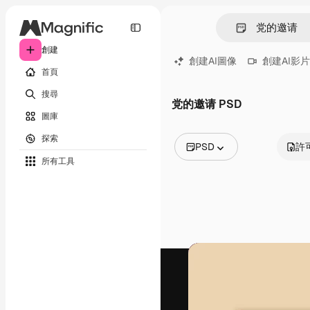
創建
創建AI圖像
創建AI影片
首頁
搜尋
党的邀请 PSD
圖庫
探索
PSD
許
所有工具
所有圖像
矢量
插圖
照片
PSD
模板
模型
視頻
片段
動態圖形
影片範本
圖標
3D模型