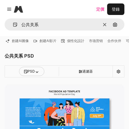
Magnific
定價
登錄
Close menu
清除
通過圖
創建AI圖像
創建AI影片
個性化設計
市场营销
合作伙伴
公共关系 PSD
PSD
過濾器