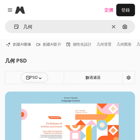
Magnific
定價
登錄
Close menu
清除
通過圖
創建AI圖像
創建AI影片
個性化設計
几何背景
几何图形
几何 PSD
PSD
過濾器