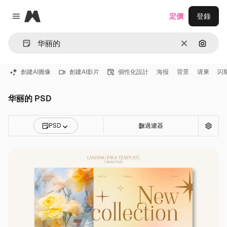
Magnific
定價
登錄
Close menu
清除
通過圖
創建AI圖像
創建AI影片
個性化設計
海报
背景
请柬
闪
华丽的 PSD
PSD
過濾器