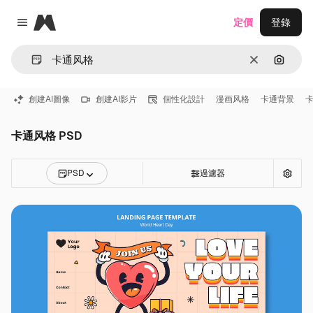
Magnific
定價
登錄
Close menu
清除
通過圖
創建AI圖像
創建AI影片
個性化設計
漫画风格
卡通背景
卡通风格 PSD
PSD
過濾器