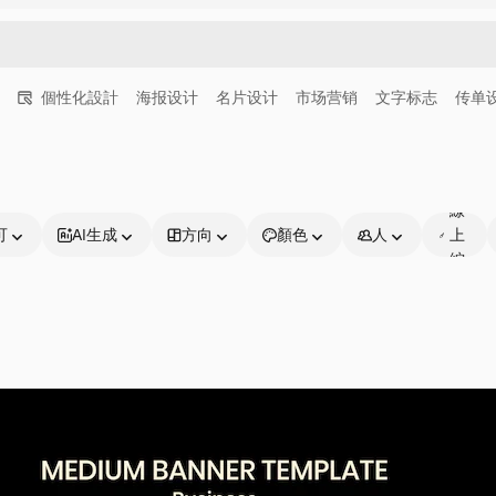
個性化設計
海报设计
名片设计
市场营销
文字标志
传单
可
線
可
AI生成
方向
顏色
人
上
編
輯