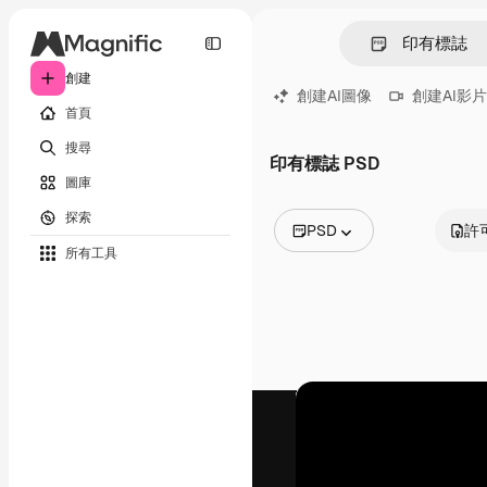
創建
創建AI圖像
創建AI影片
首頁
搜尋
印有標誌 PSD
圖庫
探索
PSD
許
所有工具
所有圖像
矢量
插圖
照片
PSD
模板
模型
視頻
片段
動態圖形
影片範本
圖標
3D模型