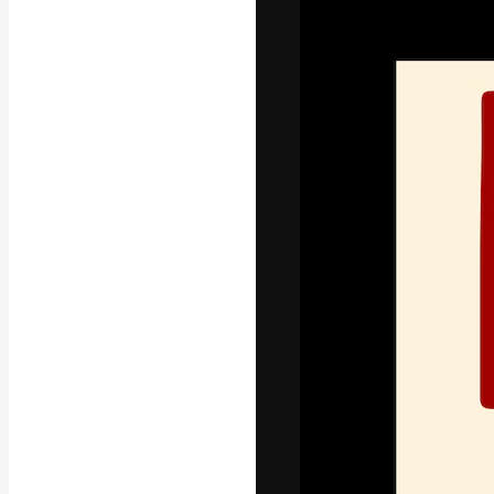
字體
引導你創作出最
100萬訂閱者
和工作室。
繁體中文 (香
Copyright © 2010