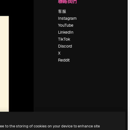
公司
聯絡我們
定價
客服
關於我們
Instagram
評論
YouTube
工作機會
LinkedIn
搜索趨勢
TikTok
博客
Discord
聚會活動
X
Slidesgo
Reddit
出售內容
新聞室
正在尋找
magnific.ai
ree to the storing of cookies on your device to enhance site