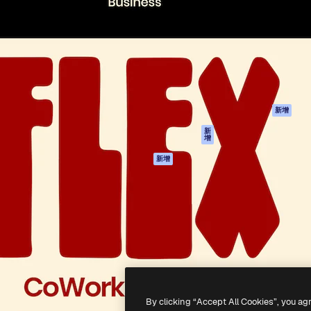
產品
開始使用
佳作品的創意平台。擁有超過
Spaces
Academy
，涵蓋創意人士、企業、代理商
AI助手
文件
AI圖像生成器
客服
港)
AI視頻生成器
使用條款
AI語音生成器
隱私政策
圖庫內容
原創作品
新增
MCP用於
Cookie 政策
新
增
Claude/ChatGPT
信任中心
AI助手
新增
聯盟夥伴
API
企業
流動應用程式
所有Magnific工具
-
2026
Freepik Company S.L.U.
版權所有
.
By clicking “Accept All Cookies”, you ag