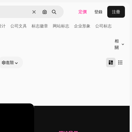
定價
登錄
注冊
清除
通過圖像搜索
搜尋
设计
公司文具
标志徽章
网站标志
企业形象
公司标志
相
關
進階