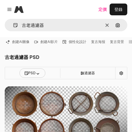
Magnific
定價
登錄
Close menu
清除
通過圖
創建AI圖像
創建AI影片
個性化設計
复古海报
复古背景
古老過濾器 PSD
PSD
過濾器