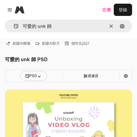
Magnific
定價
登錄
Close menu
清除
通過圖
創建AI圖像
創建AI影片
個性化設計
可愛的 unk 師 PSD
PSD
過濾器