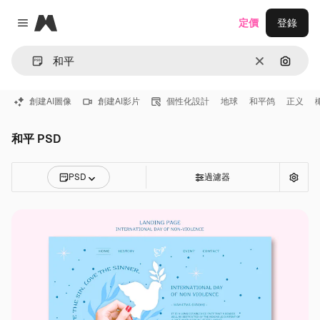
Magnific
定價
登錄
Close menu
清除
通過圖
創建AI圖像
創建AI影片
個性化設計
地球
和平鸽
正义
和平 PSD
PSD
過濾器