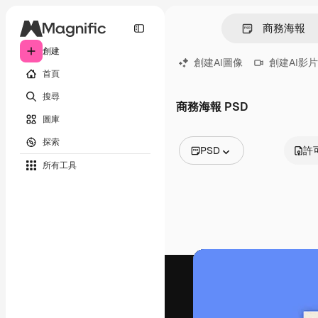
創建
創建AI圖像
創建AI影片
首頁
搜尋
商務海報 PSD
圖庫
探索
PSD
許
所有工具
所有圖像
矢量
插圖
照片
PSD
模板
模型
視頻
片段
動態圖形
影片範本
圖標
3D模型