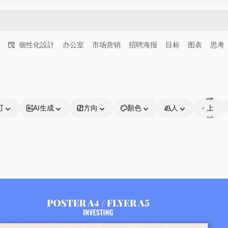
個性化設計
办公室
市场营销
招聘海报
目标
图表
思考
可
線
可
AI生成
方向
顏色
人
上
編
輯