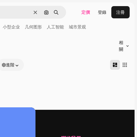
定價
登錄
注冊
清除
通過圖像搜索
搜尋
小型企业
几何图形
人工智能
城市景观
相
關
進階