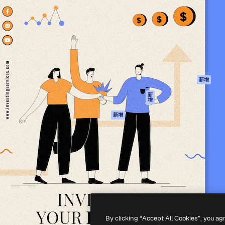
產品
開始使用
佳作品的創意平台。擁有超過
Spaces
Academy
，涵蓋創意人士、企業、代理商
AI助手
文件
AI圖像生成器
客服
港)
AI視頻生成器
使用條款
AI語音生成器
隱私政策
圖庫內容
原創作品
新增
MCP用於
Cookie 政策
新
增
Claude/ChatGPT
信任中心
AI助手
新增
聯盟夥伴
API
企業
流動應用程式
所有Magnific工具
-
2026
Freepik Company S.L.U.
版權所有
.
By clicking “Accept All Cookies”, you ag