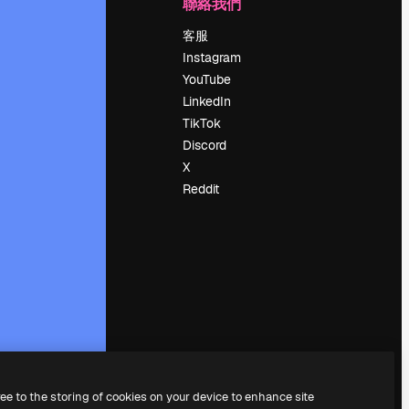
公司
聯絡我們
定價
客服
關於我們
Instagram
評論
YouTube
工作機會
LinkedIn
搜索趨勢
TikTok
博客
Discord
聚會活動
X
Slidesgo
Reddit
出售內容
新聞室
正在尋找
magnific.ai
ree to the storing of cookies on your device to enhance site