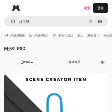
Magnific
定價
登錄
Close menu
清除
通過圖
創建AI圖像
創建AI影片
個性化設計
名片
海报设计
办公
回形针 PSD
PSD
過濾器