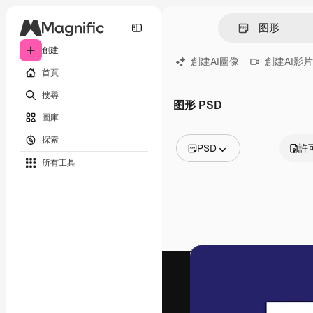
創建
創建AI圖像
創建AI影片
首頁
搜尋
图形 PSD
圖庫
探索
PSD
許
所有工具
所有圖像
矢量
插圖
照片
PSD
模板
模型
視頻
片段
動態圖形
影片範本
圖標
3D模型