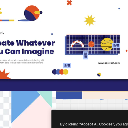
產品
開始使用
佳作品的創意平台。擁有超過
Spaces
Academy
，涵蓋創意人士、企業、代理商
AI助手
文件
AI圖像生成器
客服
港)
AI視頻生成器
使用條款
AI語音生成器
隱私政策
圖庫內容
原創作品
新增
MCP用於
Cookie 政策
新
增
Claude/ChatGPT
信任中心
AI助手
新增
聯盟夥伴
API
企業
流動應用程式
所有Magnific工具
-
2026
Freepik Company S.L.U.
版權所有
.
By clicking “Accept All Cookies”, you ag