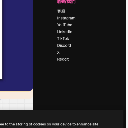
公司
聯絡我們
定價
客服
關於我們
Instagram
評論
YouTube
工作機會
LinkedIn
搜索趨勢
TikTok
博客
Discord
聚會活動
X
Slidesgo
Reddit
出售內容
新聞室
正在尋找
magnific.ai
ree to the storing of cookies on your device to enhance site