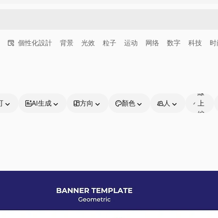
個性化設計
背景
光效
粒子
运动
网络
数字
科技
时
可
線
可
AI生成
方向
顏色
人
上
編
輯