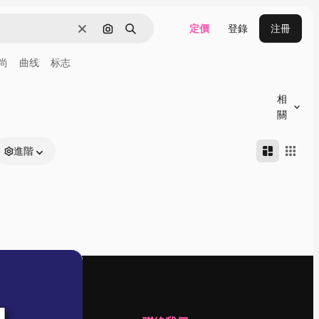
定價
登錄
注冊
清除
通過圖像搜索
搜尋
尚
曲线
标志
相
關
進階