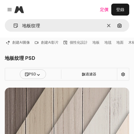
Magnific
定價
登錄
Close menu
清除
通過圖
創建AI圖像
創建AI影片
個性化設計
地板
地毯
地面
木
地板纹理 PSD
PSD
過濾器