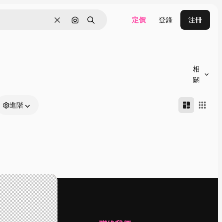
定價
登錄
注冊
清除
通過圖像搜索
搜尋
相
關
進階