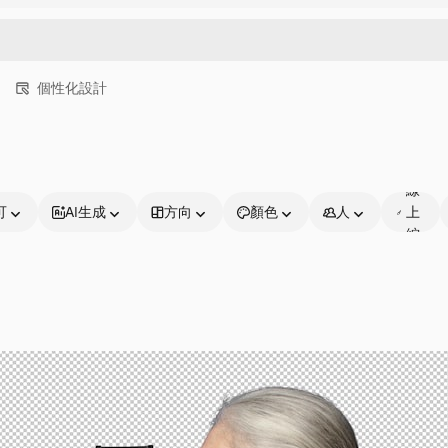
個性化設計
可
線
可
AI生成
方向
顏色
人
上
編
輯