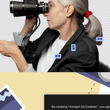
產品
開始使用
佳作品的創意平台。擁有超過
Spaces
Academy
，涵蓋創意人士、企業、代理商
AI助手
文件
AI圖像生成器
客服
港)
AI視頻生成器
使用條款
AI語音生成器
隱私政策
圖庫內容
原創作品
新增
MCP用於
Cookie 政策
新
增
Claude/ChatGPT
信任中心
AI助手
新增
聯盟夥伴
API
企業
流動應用程式
所有Magnific工具
-
2026
Freepik Company S.L.U.
版權所有
.
By clicking “Accept All Cookies”, you ag