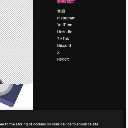
公司
聯絡我們
定價
客服
關於我們
Instagram
評論
YouTube
工作機會
LinkedIn
搜索趨勢
TikTok
博客
Discord
聚會活動
X
Slidesgo
Reddit
出售內容
新聞室
正在尋找
magnific.ai
ree to the storing of cookies on your device to enhance site