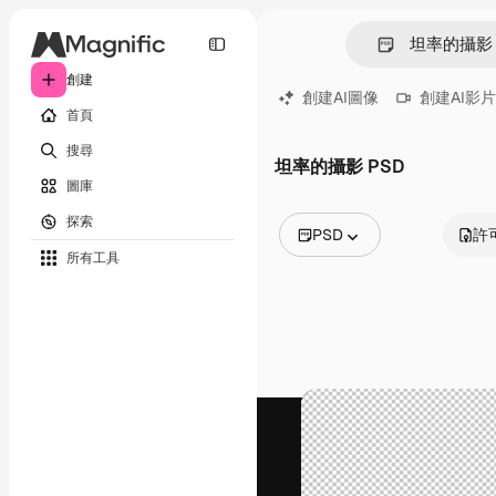
創建
創建AI圖像
創建AI影片
首頁
搜尋
坦率的攝影 PSD
圖庫
探索
PSD
許
所有工具
所有圖像
矢量
插圖
照片
PSD
模板
模型
視頻
片段
動態圖形
影片範本
圖標
3D模型