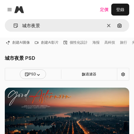
Magnific
定價
登錄
Close menu
清除
通過圖
創建AI圖像
創建AI影片
個性化設計
海报
高科技
旅行
城市夜景 PSD
PSD
過濾器