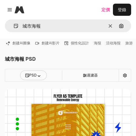
Magnific
定價
登錄
Close menu
清除
通過圖
創建AI圖像
創建AI影片
個性化設計
海报
活动海报
旅游
城市海報 PSD
PSD
過濾器