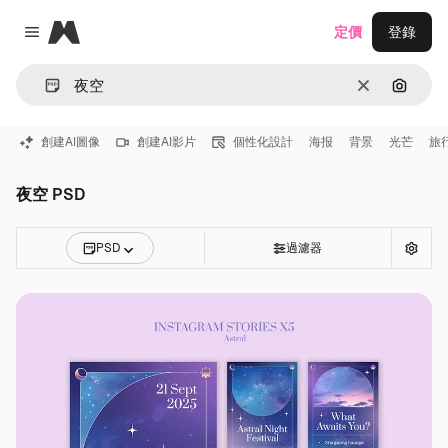
Magnific
定價
登錄
Close menu
清除
通過圖
創建AI圖像
創建AI影片
個性化設計
海报
背景
光芒
旅
夜空 PSD
PSD
過濾器