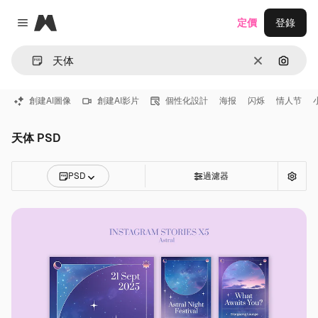
Magnific
定價
登錄
Close menu
清除
通過圖
創建AI圖像
創建AI影片
個性化設計
海报
闪烁
情人节
天体 PSD
PSD
過濾器