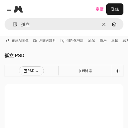
Magnific
定價
登錄
Close menu
清除
通過圖
創建AI圖像
創建AI影片
個性化設計
瑜伽
快乐
卓越
思
孤立 PSD
PSD
過濾器