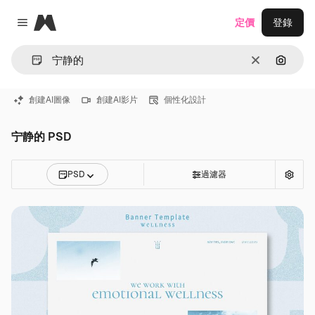
Magnific
定價
登錄
Close menu
清除
通過圖
創建AI圖像
創建AI影片
個性化設計
宁静的 PSD
PSD
過濾器