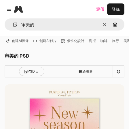
Magnific
定價
登錄
Close menu
清除
通過圖
創建AI圖像
創建AI影片
個性化設計
海报
咖啡
旅行
美
审美的 PSD
PSD
過濾器