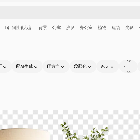
個性化設計
背景
公寓
沙发
办公室
植物
建筑
光影
可
線
可
AI生成
方向
顏色
人
上
編
輯