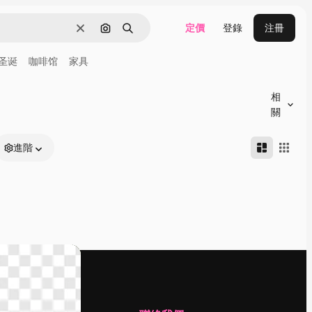
定價
登錄
注冊
清除
通過圖像搜索
搜尋
圣诞
咖啡馆
家具
相
關
進階