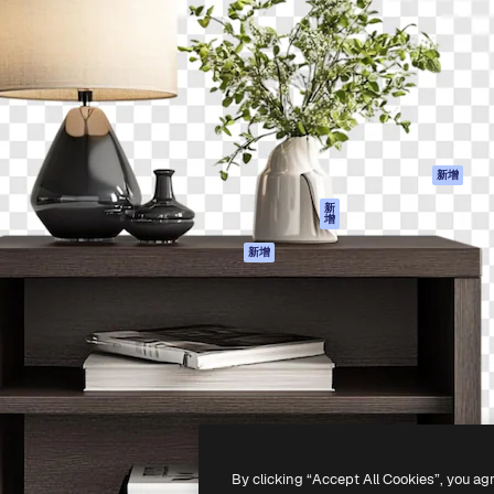
產品
開始使用
佳作品的創意平台。擁有超過
Spaces
Academy
，涵蓋創意人士、企業、代理商
AI助手
文件
AI圖像生成器
客服
港)
AI視頻生成器
使用條款
AI語音生成器
隱私政策
圖庫內容
原創作品
新增
MCP用於
Cookie 政策
新
增
Claude/ChatGPT
信任中心
AI助手
新增
聯盟夥伴
API
企業
流動應用程式
所有Magnific工具
-
2026
Freepik Company S.L.U.
版權所有
.
By clicking “Accept All Cookies”, you ag