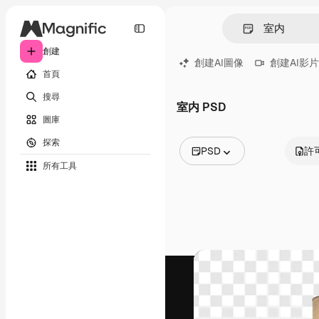
創建
創建AI圖像
創建AI影片
首頁
搜尋
室内 PSD
圖庫
探索
PSD
許
所有工具
所有圖像
矢量
插圖
照片
PSD
模板
模型
視頻
片段
動態圖形
影片範本
圖標
3D模型