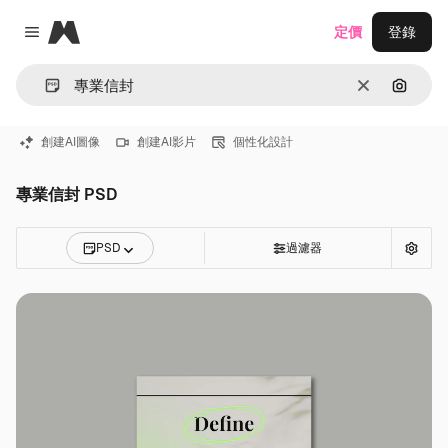
Magnific
定價
登錄
Close menu
清除
通過圖
創建AI圖像
創建AI影片
個性化設計
專業信封 PSD
PSD
過濾器